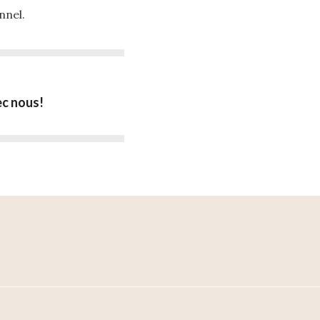
nnel.
ec nous!