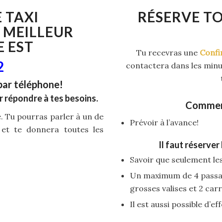
E
TAXI
RÉSERVE T
 MEILLEUR
E EST
Tu recevras une
Confi
2
contactera dans les minut
par téléphone!
r répondre à tes besoins.
Comment
te. Tu pourras parler à un de
Prévoir à l’avance!
 et te donnera toutes les
Il faut réserver
Savoir que seulement les
Un maximum de 4 passag
grosses valises et 2 car
Il est aussi possible d’e