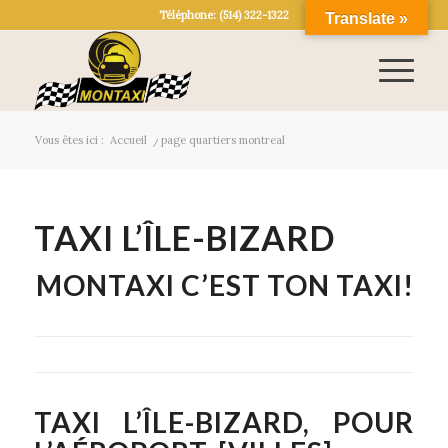
Téléphone: (514) 322-1322
Translate »
Vous êtes ici :
Accueil
/
page quartiers montreal
TAXI L’ÎLE-BIZARD
MONTAXI C’EST TON TAXI!
TAXI L’ÎLE-BIZARD, POUR