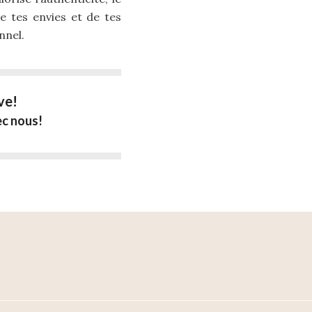
de tes envies et de tes
nnel.
ve!
ec nous!