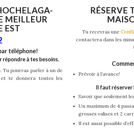
 HOCHELAGA-
RÉSERVE 
E MEILLEUR
MAISO
E EST
Tu recevras une
Confi
2
contactera dans les minut
par téléphone!
r répondre à tes besoins.
Comment
te. Tu pourras parler à un de
Prévoir à l’avance!
 et te donnera toutes les
Il faut réserver
Savoir que seulement les
Un maximum de 4 passag
grosses valises et 2 car
Il est aussi possible d’e