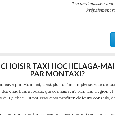
Il se peut aussi,en fonc
Prépaiement soi
 CHOISIR TAXI HOCHELAGA-MA
PAR MONTAXI?
euve par MonTaxi, c’est plus qu’un simple service de tax
 des chauffeurs locaux qui connaissent bien leur région et 
es du Québec. Tu pourras ainsi profiter de leurs conseils, 
 avec nous c’est aussi encourager une entreprise qui valo