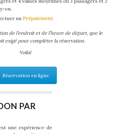
ers et 4 valises moyennes ou 3 passagers et 2
ry-on.
ffectuer un
Prépaiement
.
tion de l’endroit et de l’heure de départ, que le
t exigé pour compléter la réservation.
Voilà!
Réservation en ligne
DON PAR
’est une expérience de