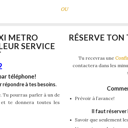
OU
XI METRO
RÉSERVE TON
LEUR SERVICE
T
Tu recevras une
Confi
2
contactera dans les minut
par téléphone!
r répondre à tes besoins.
Comment
te. Tu pourras parler à un de
Prévoir à l’avance!
 et te donnera toutes les
Il faut réserver
Savoir que seulement les