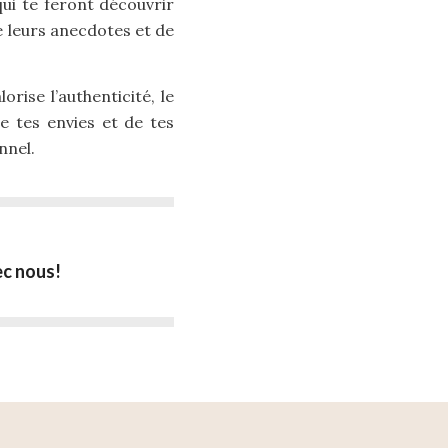
qui te feront découvrir
de leurs anecdotes et de
rise l’authenticité, le
de tes envies et de tes
nnel.
ec nous!