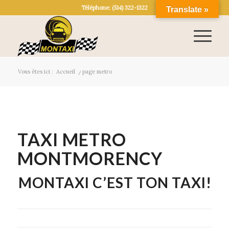
Téléphone: (514) 322-1322
Translate »
Vous êtes ici :
Accueil
/
page metro
TAXI METRO
MONTMORENCY
MONTAXI C’EST TON TAXI!