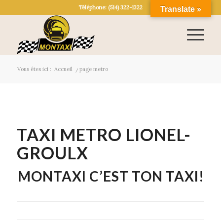
Téléphone: (514) 322-1322
Translate »
Vous êtes ici :
Accueil
/
page metro
TAXI METRO LIONEL-
GROULX
MONTAXI C’EST TON TAXI!