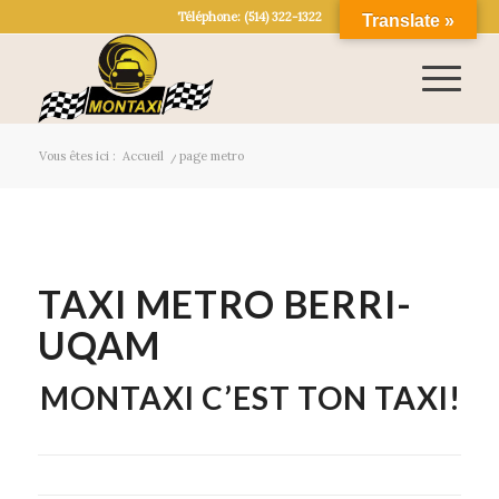
Téléphone: (514) 322-1322
Translate »
Vous êtes ici :
Accueil
/
page metro
TAXI METRO BERRI-
UQAM
MONTAXI C’EST TON TAXI!